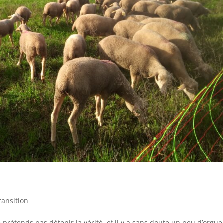
ransition
 prétends pas détenir la vérité, et il y a sans doute un peu d’orguei