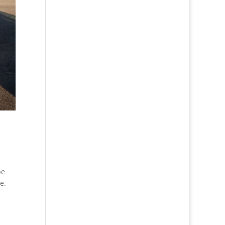
pe
e.