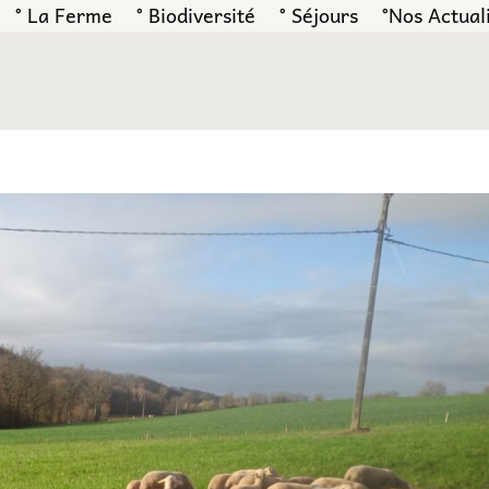
° La Ferme
° Biodiversité
° Séjours
°Nos Actual